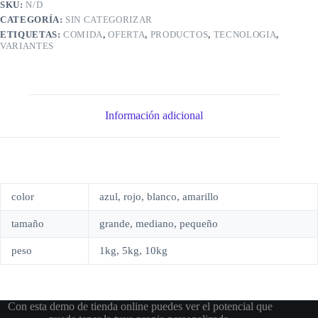
SKU:
N/D
CATEGORÍA:
SIN CATEGORIZAR
ETIQUETAS:
COMIDA
,
OFERTA
,
PRODUCTOS
,
TECNOLOGIA
,
VARIANTES
Información adicional
color
azul, rojo, blanco, amarillo
tamaño
grande, mediano, pequeño
peso
1kg, 5kg, 10kg
Con esta demo de tienda online puedes ver el potencial que